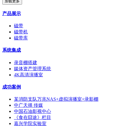
加载更多
产品展示
磁带
磁带机
磁带库
系统集成
录音棚搭建
媒体资产管理系统
4K高清演播室
成功案例
某消防支队万兆NAS+虚拟演播室+录影棚
中广天择 传媒
中国石油影视中心
《食在囧途》栏目
嘉兴学院实验室