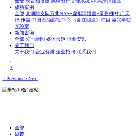
全部
录音棚搭建
媒体资产管理系统
4K高清演播室
成功案例
全部
某消防支队万兆NAS+虚拟演播室+录影棚
中广天
择 传媒
中国石油影视中心
《食在囧途》栏目
嘉兴学院
实验室
新闻咨询
全部
公司新闻
媒体报道
行业资讯
关于我们
关于我们
企业资质
企业招聘
联系我们
<
Previous
>
Next
米拓10合1建站
1个网站内容轻松同步到10种终端展示
全部
磁带