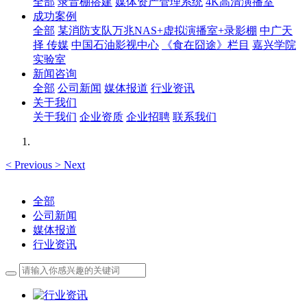
全部
录音棚搭建
媒体资产管理系统
4K高清演播室
成功案例
全部
某消防支队万兆NAS+虚拟演播室+录影棚
中广天
择 传媒
中国石油影视中心
《食在囧途》栏目
嘉兴学院
实验室
新闻咨询
全部
公司新闻
媒体报道
行业资讯
关于我们
关于我们
企业资质
企业招聘
联系我们
<
Previous
>
Next
全部
公司新闻
媒体报道
行业资讯