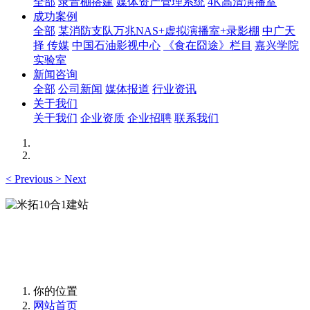
全部
录音棚搭建
媒体资产管理系统
4K高清演播室
成功案例
全部
某消防支队万兆NAS+虚拟演播室+录影棚
中广天
择 传媒
中国石油影视中心
《食在囧途》栏目
嘉兴学院
实验室
新闻咨询
全部
公司新闻
媒体报道
行业资讯
关于我们
关于我们
企业资质
企业招聘
联系我们
<
Previous
>
Next
米拓10合1建站
1个网站内容轻松同步到10种终端展示
你的位置
网站首页