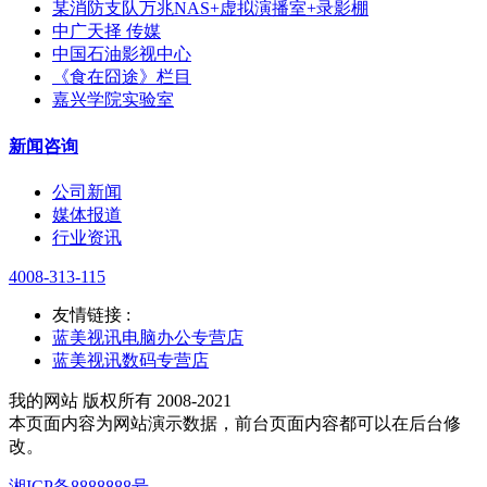
某消防支队万兆NAS+虚拟演播室+录影棚
中广天择 传媒
中国石油影视中心
《食在囧途》栏目
嘉兴学院实验室
新闻咨询
公司新闻
媒体报道
行业资讯
4008-313-115
友情链接 :
蓝美视讯电脑办公专营店
蓝美视讯数码专营店
我的网站 版权所有 2008-2021
本页面内容为网站演示数据，前台页面内容都可以在后台修
改。
湘ICP备8888888号