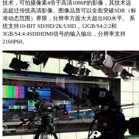
技术，可拍摄像素4倍于高清1080P的影像，其技术远
远超过传统高清影像。图像品质可以全面突破SDR（标
准动态范围）界限，分辨率方面大大超出HD水平。 系
统支持10-BIT SD/HD/2K/UHD，12GB/S4:2:2和
3GB/S4:4:4SDIHDMI信号的输入输出，分辨率支持
2160P60。