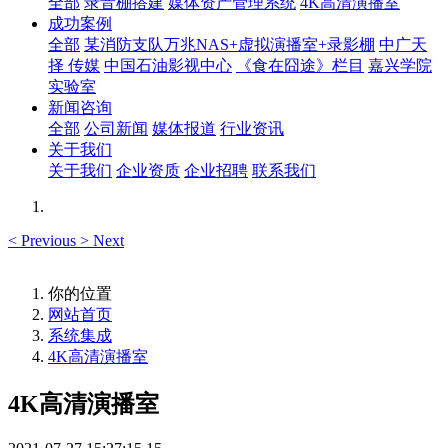
全部
录音棚搭建
媒体资产管理系统
4K高清演播室
成功案例
全部
某消防支队万兆NAS+虚拟演播室+录影棚
中广天
择 传媒
中国石油影视中心
《食在囧途》栏目
嘉兴学院
实验室
新闻咨询
全部
公司新闻
媒体报道
行业资讯
关于我们
关于我们
企业资质
企业招聘
联系我们
<
Previous
>
Next
你的位置
网站首页
系统集成
4K高清演播室
4K高清演播室