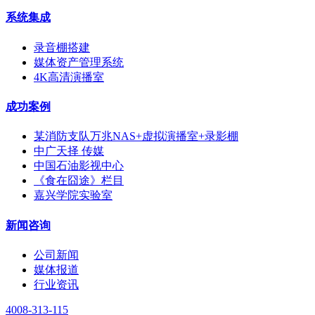
系统集成
录音棚搭建
媒体资产管理系统
4K高清演播室
成功案例
某消防支队万兆NAS+虚拟演播室+录影棚
中广天择 传媒
中国石油影视中心
《食在囧途》栏目
嘉兴学院实验室
新闻咨询
公司新闻
媒体报道
行业资讯
4008-313-115